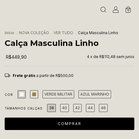
0
Início
.
NOVA COLEÇÃO
.
VER TUDO
.
Calça Masculina Linho
Calça Masculina Linho
R$449,90
4
x de
R$112,48
sem juros
Frete grátis
a partir de
R$500,00
VERDE MILITAR
AZUL MARINHO
COR
38
40
42
44
46
TAMANHOS CALÇAS